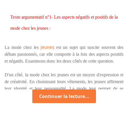
Texte argumentatif n°1- Les aspects négatifs et positifs de la
mode chez les jeunes :
La mode chez les
jeunes
est un sujet qui suscite souvent des
débats passionnés, car elle comporte à la fois des aspects positifs
et négatifs. Examinons donc les deux côtés de cette question.
D'un côté, la mode chez les jeunes est un moyen d'expression et
de créativité. En choisissant leurs vêtements, les jeunes affirment
leur identité et leur personnalité. La mode leur permet de se
distinguer, de se sentir confiants et de se faire remarquer dans la
Continuer la lecture...
société. Elle favorise également le développement de leur sens
esthétique et de leur style personnel, encourageant ainsi
l'expression artistique.