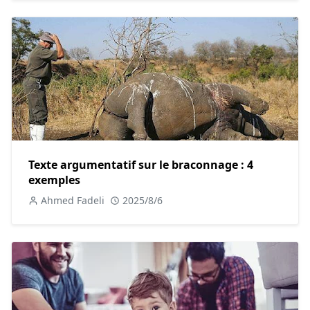
économique de leur communauté et à la diversité de l'industrie.
Enfin, la mode chez les jeunes est un moyen de s'engager dans
des causes sociales et environnementales. De plus en plus de
jeunes se tournent vers des marques éthiques et durables,
sensibles aux enjeux tels que les conditions de travail équitables et
la réduction de l'empreinte carbone. En choisissant des vêtements
fabriqués de manière responsable, les jeunes peuvent avoir un
impact positif sur l'industrie de la mode et contribuer à un avenir
plus juste et durable.
Texte argumentatif sur le braconnage : 4
exemples
En conclusion, la mode chez les jeunes est bien plus
Ahmed Fadeli
2025/8/6
qu'une simple question de vêtements ; elle est une forme
d'expression, un vecteur de développement personnel et
professionnel, et un moyen de promouvoir le
changement social et environnemental. Encourager les
jeunes à explorer leur style et à s'engager dans une mode
consciente et responsable peut les aider à s'épanouir