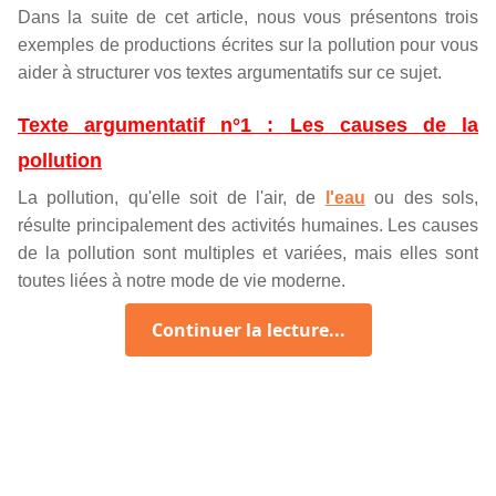
Dans la suite de cet article, nous vous présentons trois
exemples de productions écrites sur la pollution pour vous
aider à structurer vos textes argumentatifs sur ce sujet.
Texte argumentatif n°1 : Les causes de la
pollution
La pollution, qu'elle soit de l'air, de
l'eau
ou des sols,
résulte principalement des activités humaines. Les causes
de la pollution sont multiples et variées, mais elles sont
toutes liées à notre mode de vie moderne.
Tout d'abord, l'industrialisation est l'une des principales
Continuer la lecture...
sources de pollution. Les usines rejettent des tonnes de
gaz toxiques dans l'atmosphère, des produits chimiques
dans les cours d'eau et des déchets dangereux dans les
sols. Ces émissions polluantes contribuent à la
détérioration de la qualité de l'air, de l'eau et des terres,
mettant en danger la santé humaine et
la nature
.