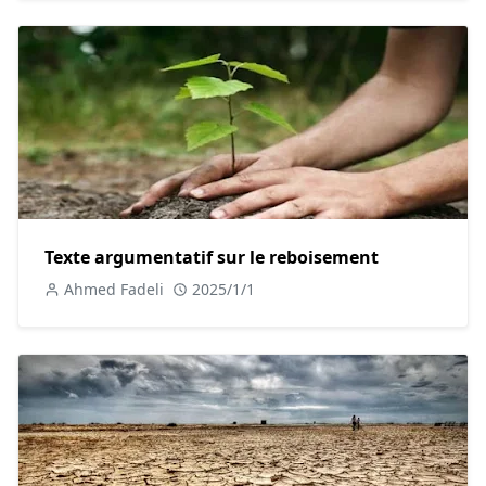
entraîner une diminution de la biodiversité, la disparition
d'espèces végétales et animales et des pertes
économiques importantes pour les agriculteurs.
En conclusion, la pollution a des conséquences graves et
multiples sur la santé humaine, les écosystèmes et la
biodiversité. Il est urgent de prendre des mesures pour
réduire la pollution et protéger notre environnement.
Texte argumentatif n°3 : Les solutions pour
Texte argumentatif sur le reboisement
lutter contre la pollution
Ahmed Fadeli
2025/1/1
Pour lutter efficacement contre la pollution, il est crucial de
mettre en place des solutions durables et concrètes. La
protection de l'environnement et la réduction de la
pollution nécessitent des actions à différents niveaux :
individuel, communautaire et gouvernemental.
D'un côté, les individus peuvent contribuer à réduire la