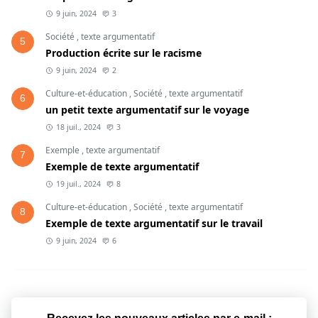
humaine et l'environnement, et les mesures
9 juin, 2024
3
nécessaires pour réduire la pollution. Il est
Société
,
texte argumentatif
5
essentiel de prendre des actions concrètes
Production écrite sur le racisme
pour protéger notre planète et assurer un
9 juin, 2024
2
avenir durable pour les générations futures.
Culture-et-éducation
,
Société
,
texte argumentatif
6
Adoptons une attitude responsable et
un petit texte argumentatif sur le voyage
agissons ensemble pour lutter contre la
18 juil., 2024
3
pollution.
Exemple
,
texte argumentatif
7
Exemple de texte argumentatif
19 juil., 2024
8
Culture-et-éducation
,
Société
,
texte argumentatif
8
Exemple de texte argumentatif sur le travail
9 juin, 2024
6