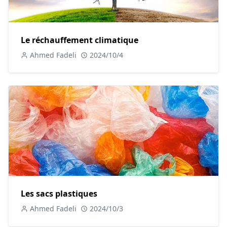
comme les enfants, les personnes âgées et celles
souffrant de maladies chroniques, sont particulièrement
touchées par ces problèmes de santé.
Le réchauffement climatique
Ensuite, la pollution de l'eau a des effets dévastateurs sur
Ahmed Fadeli
2024/10/4
les écosystèmes aquatiques et la santé humaine. Les
produits chimiques, les déchets industriels et les rejets
agricoles contaminent les rivières, les lacs et les océans,
tuant les poissons, les plantes aquatiques et d'autres
organismes. De plus, la consommation d'eau polluée peut
provoquer des maladies graves chez l'homme, telles que
des infections gastro-intestinales, des maladies
hépatiques et des cancers.
De plus, la pollution des sols menace la sécurité
alimentaire et la biodiversité. Les contaminants chimiques,
Les sacs plastiques
les déchets plastiques et les métaux lourds présents dans
les sols pollués affectent la croissance des plantes et la
Ahmed Fadeli
2024/10/3
qualité des produits agricoles. Cette pollution peut