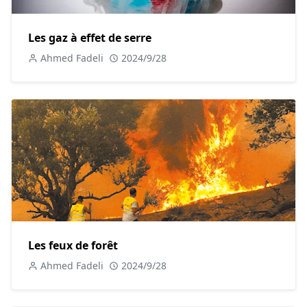
régulation du climat, la purification de l'eau et la prévention
des catastrophes naturelles. Ces services ont une valeur
Les gaz à effet de serre
économique énorme et leur préservation est essentielle
pour un développement durable.
Ahmed Fadeli
2024/9/28
En conclusion, les forêts sont une ressource économique
précieuse. Elles fournissent des matières premières,
soutiennent le tourisme et offrent des services
écosystémiques vitaux, contribuant ainsi à la prospérité
économique.
Texte argumentatif n°3 : les forêts et la santé
humaine
Au-delà de leurs bienfaits environnementaux et
économiques, les forêts ont un impact direct sur la santé et
Les feux de forêt
le bien-être humains. Elles offrent des espaces de détente
Ahmed Fadeli
2024/9/28
et des ressources médicinales naturelles.
D'abord, les forêts améliorent la qualité de l'air. Les arbres