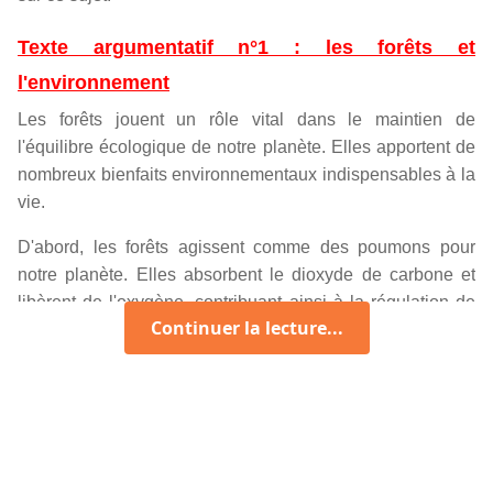
Texte argumentatif n°1 : les forêts et
l'environnement
Les forêts jouent un rôle vital dans le maintien de
l'équilibre écologique de notre planète. Elles apportent de
nombreux bienfaits environnementaux indispensables à la
vie.
D'abord, les forêts agissent comme des poumons pour
notre planète. Elles absorbent le dioxyde de carbone et
libèrent de l'oxygène, contribuant ainsi à la régulation de
Continuer la lecture...
l'atmosphère et à la réduction des gaz à effet de serre.
Sans cette absorption massive de CO₂ par les arbres, le
réchauffement climatique serait encore plus accéléré.
Ensuite, les forêts protègent
la biodiversité
. Elles abritent
une grande variété d'espèces animales et végétales,
formant des écosystèmes complexes et interconnectés. La