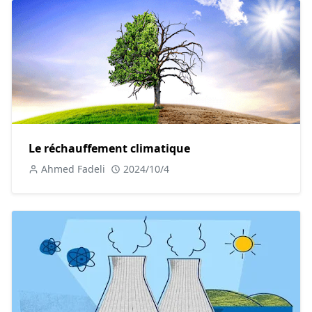
filtrent les polluants atmosphériques, produisant de
l'oxygène et réduisant les niveaux de dioxyde de carbone
et d'autres gaz nocifs. Respirer un air purifié par les forêts
contribue à
la santé
respiratoire des populations.
Ensuite, les forêts ont des effets bénéfiques sur la santé
mentale. Passer du temps en forêt réduit le stress, l'anxiété
et la dépression. Les activités en plein air, comme la
Le réchauffement climatique
marche et la méditation dans
la nature
, ont des effets
thérapeutiques reconnus sur la santé mentale et
Ahmed Fadeli
2024/10/4
émotionnelle.
De plus, les forêts fournissent des ressources médicinales.
De nombreuses plantes utilisées en pharmacologie
proviennent des forêts. Ces plantes sont utilisées pour
traiter une variété de maladies et de conditions médicales,
soulignant l'importance de préserver ces écosystèmes
pour la recherche médicale.