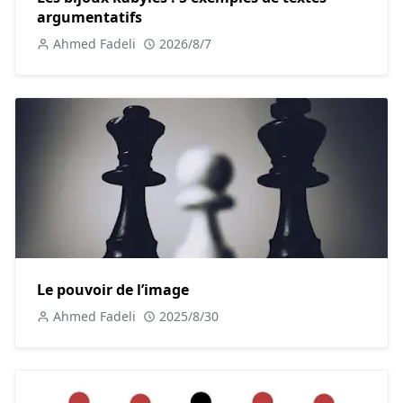
argumentatifs
D'abord, les partisans du mariage arrangé mettent en
avant la compatibilité et la stabilité qu'il offre. Les familles
Ahmed Fadeli
2026/8/7
choisissent des partenaires compatibles en termes de
valeurs et de milieux, ce qui réduit les risques de conflits
culturels ou religieux et assure une stabilité économique et
sociale.
Cependant, les opposants soulignent la restriction de la
liberté individuelle. Les jeunes peuvent se sentir contraints
d'accepter des partenaires choisis par leurs familles,
même s'ils ne partagent pas de sentiments amoureux.
Cela peut conduire à des mariages insatisfaisants et à un
manque de développement personnel.
Le pouvoir de l’image
Ahmed Fadeli
2025/8/30
En outre, il est crucial de trouver un équilibre entre tradition
et liberté. Tandis que les mariages arrangés peuvent offrir
une stabilité et une compatibilité, il est essentiel de
respecter et de promouvoir la liberté de choix et