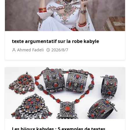
De plus, le mariage arrangé peut renforcer les inégalités
de genre. Dans de nombreuses cultures, les femmes sont
particulièrement vulnérables aux mariages arrangés, où
elles n'ont souvent pas leur mot à dire et sont perçues
comme des objets de transaction. Cela perpétue des
dynamiques de pouvoir inégales et peut mener à des
texte argumentatif sur la robe kabyle
abus.
Ahmed Fadeli
2026/8/7
En conclusion, le mariage arrangé présente des
inconvénients significatifs, limitant la liberté de choix,
entravant le développement personnel et renforçant les
inégalités de genre, ce qui peut conduire à des mariages
malheureux et déséquilibrés.
Texte argumentatif n°3 : pour et contre le
mariage arrangé
Le mariage arrangé suscite des débats passionnés, avec
des arguments valables des deux côtés de la discussion.
Les bijoux kabyles : 5 exemples de textes