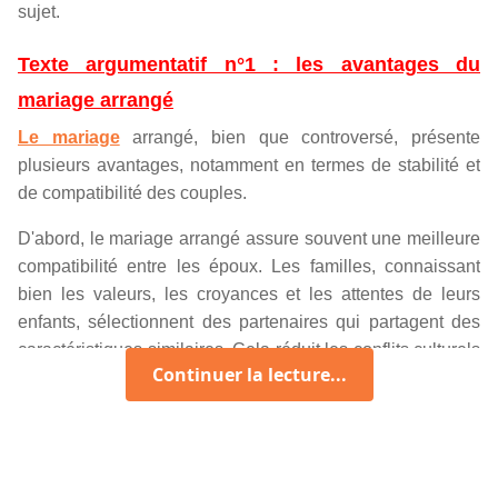
sujet.
Texte argumentatif n°1 : les avantages du
mariage arrangé
Le mariage
arrangé, bien que controversé, présente
plusieurs avantages, notamment en termes de stabilité et
de compatibilité des couples.
D'abord, le mariage arrangé assure souvent une meilleure
compatibilité entre les époux. Les familles, connaissant
bien les valeurs, les croyances et les attentes de leurs
enfants, sélectionnent des partenaires qui partagent des
caractéristiques similaires. Cela réduit les conflits culturels
Continuer la lecture...
ou religieux et favorise une harmonie dans le couple.
Ensuite, le mariage arrangé offre une stabilité financière et
sociale. Les familles choisissent des partenaires issus de
milieux similaires ou avantageux, garantissant ainsi une