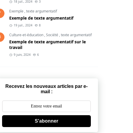
18 juil., 2024
3
Exemple
,
texte argumentatif
7
Exemple de texte argumentatif
19 juil., 2024
8
Culture-et-éducation
,
Société
,
texte argumentatif
8
Exemple de texte argumentatif sur le
travail
9 juin, 2024
6
Recevez les nouveaux articles par e-
mail :
S'abonner