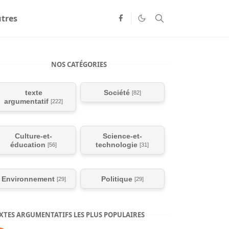
tres
NOS CATÉGORIES
texte
Société
[82]
argumentatif
[222]
Culture-et-
Science-et-
éducation
technologie
[56]
[31]
Environnement
Politique
[29]
[29]
XTES ARGUMENTATIFS LES PLUS POPULAIRES