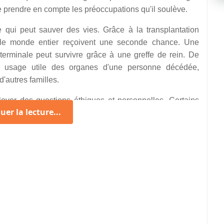
e prendre en compte les préoccupations qu'il soulève.
e qui peut sauver des vies. Grâce à la transplantation
 le monde entier reçoivent une seconde chance. Une
 terminale peut survivre grâce à une greffe de rein. De
n usage utile des organes d'une personne décédée,
d'autres familles.
ever des questions éthiques et personnelles. Certains
er la lecture...
organes en raison de croyances religieuses ou culturelles
mort. D'autres peuvent craindre que leur consentement au
ntre leur volonté, ce qui soulève des inquiétudes quant à
 don d'organes.
 acte de générosité qui peut sauver des vies, il est
elles et de garantir un cadre éthique et transparent pour
s du don d'organes