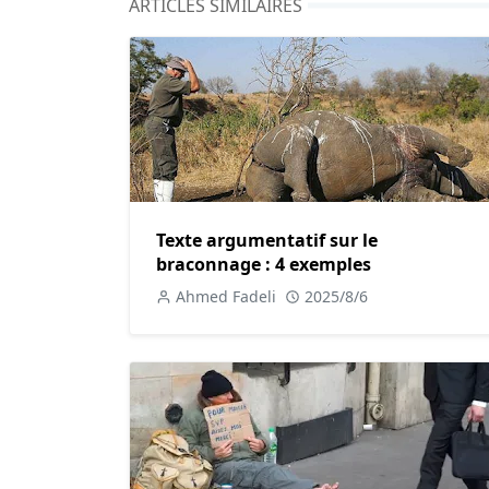
ARTICLES SIMILAIRES
médicales, et apporte du réconfort aux famille
encouragée pour le bien de la société.
Texte argumentatif n°3 : Les inconvén
Bien que le don d'organes soit souvent perçu d
présente également certains inconvénients et d
Tout d'abord, le don d'organes peut poser des
donneurs potentiels peuvent être confrontée
Texte argumentatif sur le
intense. De plus, il y a des inquiétudes conce
braconnage : 4 exemples
consentent au don d'organes, ce qui peut être
Ahmed Fadeli
2025/8/6
droit à la réflexion personnelle.
Ensuite, il existe des préoccupations liées à
transplantation peuvent parfois privilégier 
économique, ou géographique, ce qui pose de
certaines régions, le manque de ressources mé
inégalités existantes.