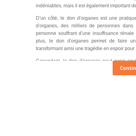
indéniables, mais il est également important d
D'un côté, le don d'organes est une pratiqu
d'organes, des milliers de personnes dans
personne souffrant d'une insuffisance rénale
plus, le don d'organes permet de faire u
transformant ainsi une tragédie en espoir pour 
Cependant, le don d'organes peut aussi soul
Continu
individus sont réticents à faire don de leurs 
qui valorisent l'intégrité du corps après la 
don d'organes soit mal interprété ou utilisé co
la transparence et à l'éthique des systèmes de
En somme, bien que le don d'organes soit un
essentiel de respecter les convictions individu
cette pratique.
Texte argumentatif n°2 : Les avantage