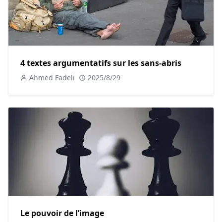
mémorisation d'informations ou la capacité à effectuer des
recherches de manière autonome.
En outre, la précision des assistants virtuels peut parfois
poser problème. Bien qu'ils s'améliorent constamment, ils
4 textes argumentatifs sur les sans-abris
ne sont pas infaillibles et peuvent mal interpréter des
Ahmed Fadeli
2025/8/29
commandes, ce qui peut entraîner des erreurs frustrantes.
Cette imprécision peut nuire à leur utilité, surtout dans des
situations critiques.
En conclusion, bien que les assistants virtuels présentent
des avantages indéniables, il est important de prendre en
compte les préoccupations liées à la vie privée, à la
dépendance et à la précision de ces technologies.
Texte argumentatif n°3 : L’impact des assistants
virtuels sur la société
Le pouvoir de l’image
Je pense que l'impact des assistants virtuels sur la société