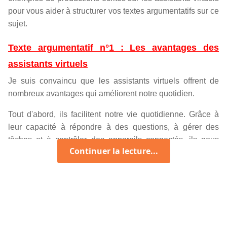
pour vous aider à structurer vos textes argumentatifs sur ce
sujet.
Texte argumentatif n°1 : Les avantages des
assistants virtuels
Je suis convaincu que les assistants virtuels offrent de
nombreux avantages qui améliorent notre quotidien.
Tout d'abord, ils facilitent notre vie quotidienne. Grâce à
leur capacité à répondre à des questions, à gérer des
tâches et à contrôler des appareils connectés, ils nous
Continuer la lecture...
permettent de gagner du temps. Un assistant virtuel peut
programmer un rendez-vous, envoyer un message ou
même régler la température de notre maison simplement
par commande vocale.
De plus, les assistants virtuels sont accessibles 24 heures
sur 24. Cela signifie que nous pouvons obtenir des