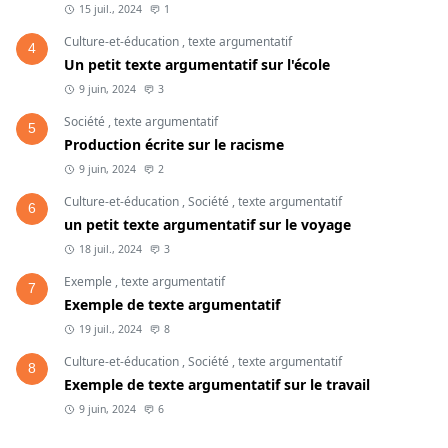
15 juil., 2024
1
En conclusion, l’avenir des assistants virtuels repose sur
Culture-et-éducation
,
texte argumentatif
4
notre capacité à les utiliser de manière éthique et
Un petit texte argumentatif sur l'école
responsable, tout en continuant à innover et à améliorer
9 juin, 2024
3
leur fonctionnement pour le bénéfice de la société.
Société
,
texte argumentatif
5
Production écrite sur le racisme
Conclusion de l'article
9 juin, 2024
2
Cet article a examiné les différents aspects des assistants
Culture-et-éducation
,
Société
,
texte argumentatif
6
virtuels, en mettant en lumière leurs avantages,
un petit texte argumentatif sur le voyage
inconvénients, leur impact sur la société et leur avenir
18 juil., 2024
3
potentiel. Alors que les assistants virtuels continuent de
Exemple
,
texte argumentatif
7
s'intégrer dans nos vies, il est essentiel de les utiliser de
Exemple de texte argumentatif
manière réfléchie afin de maximiser leurs bénéfices tout en
19 juil., 2024
8
minimisant leurs risques.
Culture-et-éducation
,
Société
,
texte argumentatif
8
Exemple de texte argumentatif sur le travail
Pour découvrir d'autres textes argumentatifs sur des sujets
9 juin, 2024
6
variés, n'hésitez pas à explorer notre site pour trouver des
ressources adaptées à vos besoins.