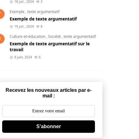
18 juil., 2024
3
Exemple
,
texte argumentatif
7
Exemple de texte argumentatif
19 juil., 2024
8
Culture-et-éducation
,
Société
,
texte argumentatif
8
Exemple de texte argumentatif sur le
travail
9 juin, 2024
6
Recevez les nouveaux articles par e-
mail :
S'abonner