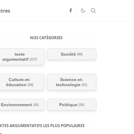
tres
NOS CATÉGORIES
texte
Société
[86]
argumentatif
[227]
Culture-et-
Science-et-
éducation
technologie
[56]
[31]
Environnement
Politique
[30]
[30]
XTES ARGUMENTATIFS LES PLUS POPULAIRES