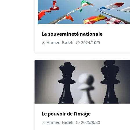
justice sociale et d'améliorer les conditions de 
Enfin, la grève est un outil de solidarité entre
employés et de promouvoir une prise de consci
solidarité est essentielle pour maintenir un équ
La souveraineté nationale
plus vulnérables.
Ahmed Fadeli
2024/10/5
Ainsi, le droit de grève reste un levier fondame
face à des conditions de travail souvent injuste
Texte argumentatif n°3 : Les limites du droi
Bien que la grève soit un droit fondamental, s
éthiques et pratiques.
D'une part, la grève dans des secteurs clés tel
entraîner des perturbations considérables. Lo
cela met en danger la vie des patients et per
Le pouvoir de l’image
Dans l'éducation, une grève prolongée peut n
Ahmed Fadeli
2025/8/30
scolaire.