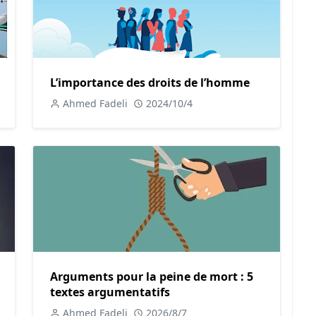
vie des travailleurs.
 travailleurs. Elle permet de renforcer les liens entre les
ence collective des défis auxquels ils font face. Cette
ilibre dans les relations professionnelles et protéger les
L’importance des droits de l’homme
Ahmed Fadeli
2024/10/4
ntal pour garantir les droits et la dignité des travailleurs
s.
t de grève dans les services publics
on exercice dans les services publics pose des questions
s que la santé, l'éducation ou les transports publics peut
rsque les personnels hospitaliers cessent de travailler,
turbe l'accès aux soins pour des milliers de personnes.
Arguments pour la peine de mort : 5
uire à l'avenir des élèves en perturbant leur parcours
textes argumentatifs
Ahmed Fadeli
2026/8/7