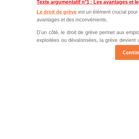
Texte argumentatif n°1 : Les avantages et l
Le droit de grève
est un élément crucial pour 
avantages et des inconvénients.
D'un côté, le droit de grève permet aux emplo
exploitées ou dévalorisées, la grève devient 
exiger de meilleures conditions de travail. C'
Continu
aux décideurs.
De plus, les grèves permettent de rétablir un
la force collective des travailleurs. En uni
l'influence des grandes entreprises et négoc
conditions de travail, ou encore des réformes s
Cependant, la grève n'est pas sans consé
notamment dans les secteurs essentiels tels
publics sont paralysés par des grèves, cela
même des situations critiques.