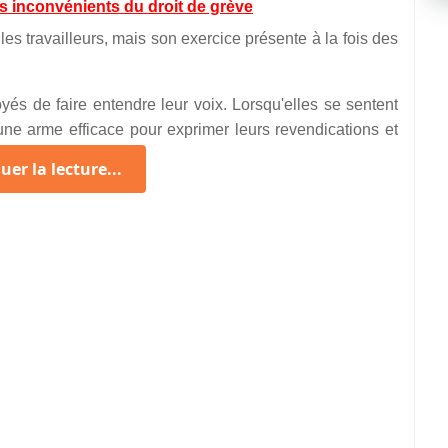
es inconvénients du droit de grève
les travailleurs, mais son exercice présente à la fois des
yés de faire entendre leur voix. Lorsqu'elles se sentent
une arme efficace pour exprimer leurs revendications et
est un moyen de pression légitime face aux employeurs et
er la lecture...
 équilibre entre le pouvoir économique des employeurs et
ssant leurs forces, les salariés peuvent contrebalancer
ier des augmentations de salaire, des améliorations des
ociales.
quences négatives. Elle peut perturber l'économie,
 que les transports ou la santé. Lorsque des services
 entraîne des désagréments pour la population, parfois