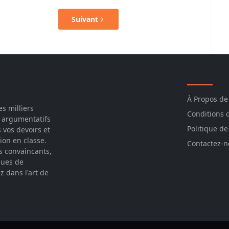
Suivant
À Propos de
s milliers
Conditions d
 argumentatifs
Politique de
 vos devoirs et
ion en classe.
Contactez-
s convaincants,
ques de
z dans l'art de