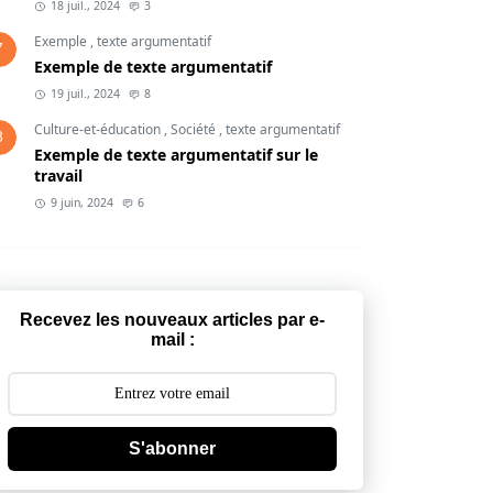
18 juil., 2024
3
Exemple
,
texte argumentatif
7
Exemple de texte argumentatif
19 juil., 2024
8
Culture-et-éducation
,
Société
,
texte argumentatif
8
Exemple de texte argumentatif sur le
travail
9 juin, 2024
6
Recevez les nouveaux articles par e-
mail :
S'abonner