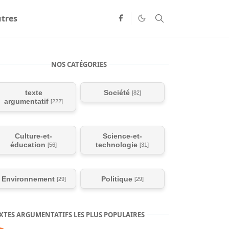
tres
NOS CATÉGORIES
texte
Société
[82]
argumentatif
[222]
Culture-et-
Science-et-
éducation
technologie
[56]
[31]
Environnement
Politique
[29]
[29]
XTES ARGUMENTATIFS LES PLUS POPULAIRES