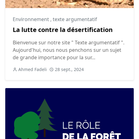
Environnement
,
texte argumentatif
La lutte contre la désertification
Bienvenue sur notre site " Texte argumentatif ".
Aujourd'hui, nous nous penchons sur un sujet
de grande importance pour la sur...
Ahmed Fadeli
28 sept., 2024